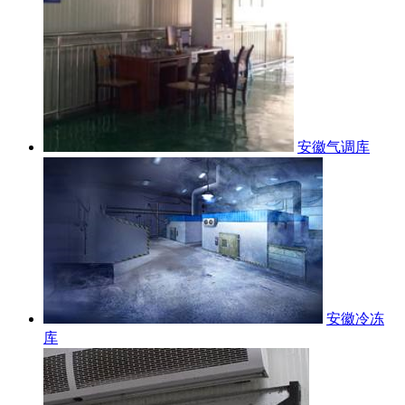
安徽气调库
安徽冷冻
库